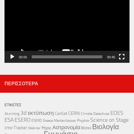
Αναπαραγωγής
Βίντεο
00:00
00:45
ΠΕΡΙΣΣΌΤΕΡΑ
ΕΤΙΚΈΤΕΣ
3d εκτύπωση
EOES
CERN
CanSat
Climate Detectives
3d printing
ESA
ESERO
Science on Stage
ESERO Greece
Masterclasses
Phyphox
Βιολογία
Αστρονομία
Tracker
Ήχος
Webinar
Βίντεο
STEM