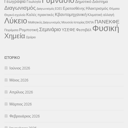
Γυμνάσιο
Γεωγραφία
Δημοτικό
Διάστημα
Γεωλογία
Διαγωνισμός
Ηλεκτρισμός
Ερατοσθένης
Διαγωνισμός EOES
Θέματα
Κβαντομηχανική
Καλές πρακτικές
Κλιματική αλλαγή
Θερινό σχολείο
Λύκειο
ΠΑΝΕΚΦΕ
Μαθητικός Διαγωνισμός
Μουσείο Ιστορίας ΕΚΠΑ
Φυσική
Σεμινάριο
Ρομποτική
ΥΣΕΦΕ
Φεστιβάλ
Πειράματα
Χημεία
Ωράριο
ΙΣΤΟΡΙΚΌ
Ιούνιος 2026
Μάιος 2026
Απρίλιος 2026
Μάρτιος 2026
Φεβρουάριος 2026