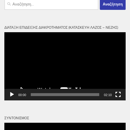
Αναζήτηση
για:
ΔΙΆΤΑΞΗ ΕΠΊΔΕΙΞΗΣ ΔΙΑΚΡΟΤΉΜΑΤΟΣ (ΚΑΤΑΣΚΕΥΉ ΛΆΖΟΣ – ΝΈΖΗΣ)
Πρόγραμμα
Αναπαραγωγής
Βίντεο
00:00
02:10
ΣΥΝΤΟΝΙΣΜΌΣ
Πρόγραμμα