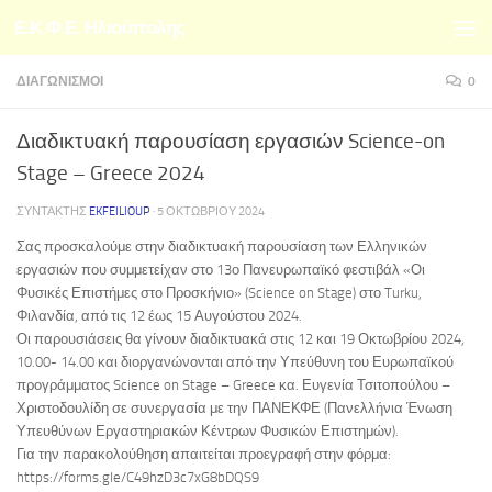
Ε.Κ.Φ.Ε. Ηλιούπολης
Skip to content
ΔΙΑΓΩΝΙΣΜΟΊ
0
Διαδικτυακή παρουσίαση εργασιών Science-on
Stage – Greece 2024
ΣΥΝΤΆΚΤΗΣ
EKFEILIOUP
·
5 ΟΚΤΩΒΡΊΟΥ 2024
Σας προσκαλούμε στην διαδικτυακή παρουσίαση των Ελληνικών
εργασιών που συμμετείχαν στο 13ο Πανευρωπαϊκό φεστιβάλ «Οι
Φυσικές Επιστήμες στο Προσκήνιο» (Science on Stage) στο Turku,
Φιλανδία, από τις 12 έως 15 Αυγούστου 2024.
Οι παρουσιάσεις θα γίνουν διαδικτυακά στις 12 και 19 Οκτωβρίου 2024,
10.00- 14.00 και διοργανώνονται από την Υπεύθυνη του Ευρωπαϊκού
προγράμματος Science on Stage – Greece κα. Ευγενία Τσιτοπούλου –
Χριστοδουλίδη σε συνεργασία με την ΠΑΝΕΚΦΕ (Πανελλήνια Ένωση
Υπευθύνων Εργαστηριακών Κέντρων Φυσικών Επιστημών).
Για την παρακολούθηση απαιτείται προεγραφή στην φόρμα:
https://forms.gle/C49hzD3c7xG8bDQS9