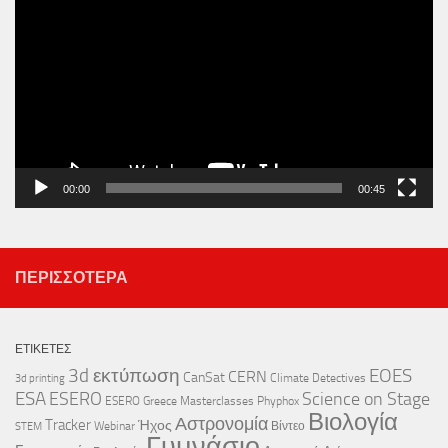
Αναπαραγωγής
Βίντεο
00:00
00:45
ΠΕΡΙΣΣΌΤΕΡΑ
ΕΤΙΚΈΤΕΣ
3d εκτύπωση
EOES
CERN
CanSat
Climate Detectives
3d printing
ESA
ESERO
Science on Stage
ESERO Greece
Masterclasses
Phyphox
Βιολογία
Αστρονομία
Tracker
Ήχος
Webinar
Βίντεο
STEM
Γυμνάσιο