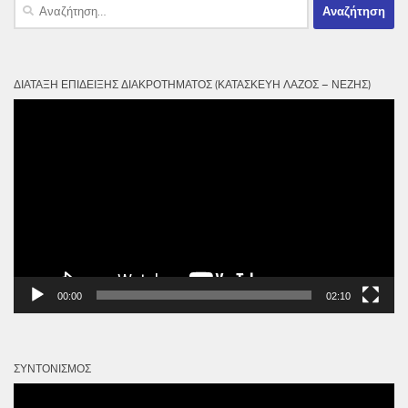
Αναζήτηση
για:
ΔΙΆΤΑΞΗ ΕΠΊΔΕΙΞΗΣ ΔΙΑΚΡΟΤΉΜΑΤΟΣ (ΚΑΤΑΣΚΕΥΉ ΛΆΖΟΣ – ΝΈΖΗΣ)
Πρόγραμμα
Αναπαραγωγής
Βίντεο
00:00
02:10
ΣΥΝΤΟΝΙΣΜΌΣ
Πρόγραμμα