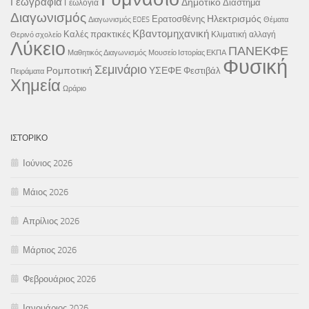
Γεωγραφία
Δημοτικό
Διάστημα
Γεωλογία
Διαγωνισμός
Ηλεκτρισμός
Ερατοσθένης
Διαγωνισμός EOES
Θέματα
Κβαντομηχανική
Καλές πρακτικές
Κλιματική αλλαγή
Θερινό σχολείο
Λύκειο
ΠΑΝΕΚΦΕ
Μαθητικός Διαγωνισμός
Μουσείο Ιστορίας ΕΚΠΑ
Φυσική
Σεμινάριο
Ρομποτική
ΥΣΕΦΕ
Φεστιβάλ
Πειράματα
Χημεία
Ωράριο
ΙΣΤΟΡΙΚΌ
Ιούνιος 2026
Μάιος 2026
Απρίλιος 2026
Μάρτιος 2026
Φεβρουάριος 2026
Ιανουάριος 2026