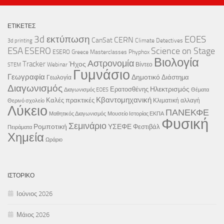
ΕΤΙΚΈΤΕΣ
3d εκτύπωση
EOES
CERN
CanSat
Climate Detectives
3d printing
ESA
ESERO
Science on Stage
ESERO Greece
Masterclasses
Phyphox
Βιολογία
Αστρονομία
Tracker
Ήχος
Webinar
Βίντεο
STEM
Γυμνάσιο
Γεωγραφία
Δημοτικό
Διάστημα
Γεωλογία
Διαγωνισμός
Ηλεκτρισμός
Ερατοσθένης
Διαγωνισμός EOES
Θέματα
Κβαντομηχανική
Καλές πρακτικές
Κλιματική αλλαγή
Θερινό σχολείο
Λύκειο
ΠΑΝΕΚΦΕ
Μαθητικός Διαγωνισμός
Μουσείο Ιστορίας ΕΚΠΑ
Φυσική
Σεμινάριο
Ρομποτική
ΥΣΕΦΕ
Φεστιβάλ
Πειράματα
Χημεία
Ωράριο
ΙΣΤΟΡΙΚΌ
Ιούνιος 2026
Μάιος 2026