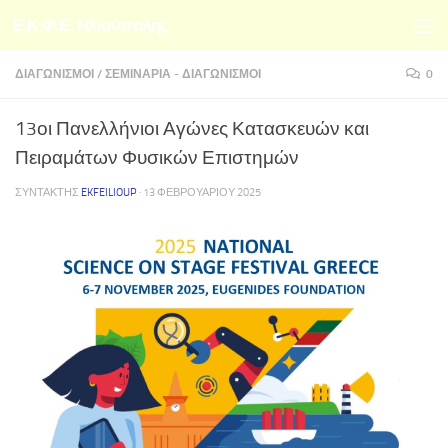
Ε.Κ.Φ.Ε. Ηλιούπολης
Skip to content
ΔΙΑΓΩΝΙΣΜΟΊ
/
ΣΕΜΙΝΆΡΙΑ - ΔΙΑΓΩΝΙΣΜΟΊ
0
13οι Πανελλήνιοι Αγώνες Κατασκευών και
Πειραμάτων Φυσικών Επιστημών
ΣΥΝΤΆΚΤΗΣ
EKFEILIOUP
·
13 ΦΕΒΡΟΥΑΡΊΟΥ 2025