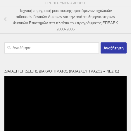
ΠΡΟΗΓΟΎΜΕΝΟ ΆΡΘΡΟ
Τεχνική περιγραφή μετασκευής υφιστάμενων σχολικών
αιθουσών Γενικών Λυκείων για την ανάπτυξη εργαστηρίων
Φυσικών Επιστημών στα πλαίσια του προγράμματος ΕΠΕΑΕΚ
2000-2006
Αναζήτηση
για:
ΔΙΆΤΑΞΗ ΕΠΊΔΕΙΞΗΣ ΔΙΑΚΡΟΤΉΜΑΤΟΣ (ΚΑΤΑΣΚΕΥΉ ΛΆΖΟΣ – ΝΈΖΗΣ)
Πρόγραμμα
Αναπαραγωγής
Βίντεο