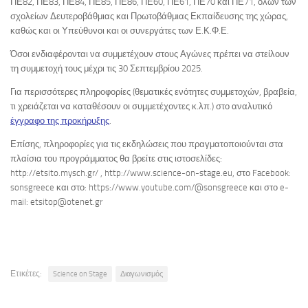
ΠΕ82, ΠΕ83, ΠΕ84, ΠΕ85, ΠΕ86, ΠΕ60, ΠΕ61, ΠΕ70 και ΠΕ71, όλων των
σχολείων Δευτεροβάθμιας και Πρωτοβάθμιας Εκπαίδευσης της χώρας,
καθώς και οι Υπεύθυνοι και οι συνεργάτες των Ε.Κ.Φ.Ε.
Όσοι ενδιαφέρονται να συμμετέχουν στους Αγώνες πρέπει να στείλουν
τη συμμετοχή τους μέχρι τις 30 Σεπτεμβρίου 2025.
Για περισσότερες πληροφορίες (θεματικές ενότητες συμμετοχών, βραβεία,
τι χρειάζεται να καταθέσουν οι συμμετέχοντες κ.λπ.) στο αναλυτικό
έγγραφο της προκήρυξης
.
Επίσης, πληροφορίες για τις εκδηλώσεις που πραγματοποιούνται στα
πλαίσια του προγράμματος θα βρείτε στις ιστοσελίδες:
http://etsito.mysch.gr/ , http://www.science-on-stage.eu, στο Facebook:
sonsgreece και στο: https://www.youtube.com/@sonsgreece και στο e-
mail: etsitop@otenet.gr
Ετικέτες:
Science on Stage
Διαγωνισμός