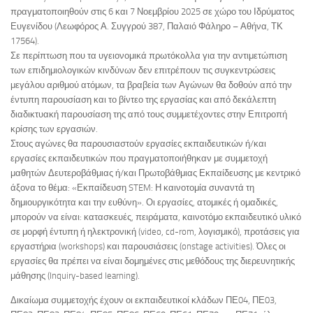
πραγματοποιηθούν στις 6 και 7 Νοεμβρίου 2025 σε χώρο του Ιδρύματος
Ευγενίδου (Λεωφόρος Α. Συγγρού 387, Παλαιό Φάληρο – Αθήνα, ΤΚ
17564).
Σε περίπτωση που τα υγειονομικά πρωτόκολλα για την αντιμετώπιση
των επιδημιολογικών κινδύνων δεν επιτρέπουν τις συγκεντρώσεις
μεγάλου αριθμού ατόμων, τα βραβεία των Αγώνων θα δοθούν από την
έντυπη παρουσίαση και το βίντεο της εργασίας και από δεκάλεπτη
διαδικτυακή παρουσίαση της από τους συμμετέχοντες στην Επιτροπή
κρίσης των εργασιών.
Στους αγώνες θα παρουσιαστούν εργασίες εκπαιδευτικών ή/και
εργασίες εκπαιδευτικών που πραγματοποιήθηκαν με συμμετοχή
μαθητών Δευτεροβάθμιας ή/και Πρωτοβάθμιας Εκπαίδευσης με κεντρικό
άξονα το θέμα: «Εκπαίδευση STEM: Η καινοτομία συναντά τη
δημιουργικότητα και την ευθύνη». Οι εργασίες, ατομικές ή ομαδικές,
μπορούν να είναι: κατασκευές, πειράματα, καινοτόμο εκπαιδευτικό υλικό
σε μορφή έντυπη ή ηλεκτρονική (video, cd-rom, λογισμικό), προτάσεις για
εργαστήρια (workshops) και παρουσιάσεις (onstage activities). Όλες οι
εργασίες θα πρέπει να είναι δομημένες στις μεθόδους της διερευνητικής
μάθησης (Inquiry-based learning).
Δικαίωμα συμμετοχής έχουν οι εκπαιδευτικοί κλάδων ΠΕ04, ΠΕ03,