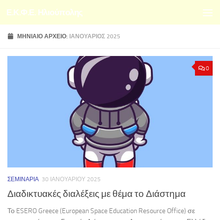
Ε.Κ.Φ.Ε. Ηλιούπολης
Skip to content
ΜΗΝΙΑΊΟ ΑΡΧΕΊΟ:
ΙΑΝΟΥΆΡΙΟΣ 2025
0
ΣΕΜΙΝΆΡΙΑ
30 ΙΑΝΟΥΑΡΊΟΥ 2025
Διαδικτυακές διαλέξεις με θέμα το Διάστημα
Το ESERO Greece (European Space Education Resource Office) σε