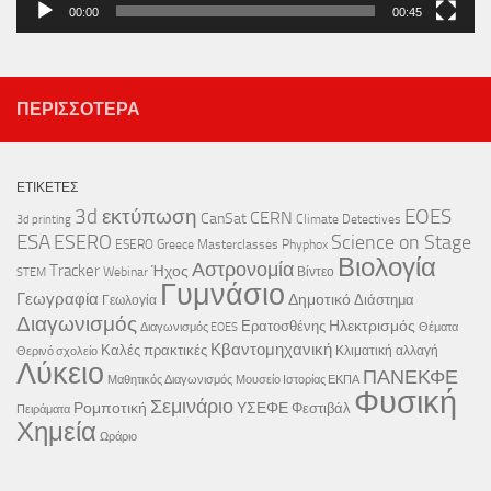
00:00
00:45
ΠΕΡΙΣΣΌΤΕΡΑ
ΕΤΙΚΈΤΕΣ
3d εκτύπωση
EOES
CERN
CanSat
Climate Detectives
3d printing
ESA
ESERO
Science on Stage
ESERO Greece
Masterclasses
Phyphox
Βιολογία
Αστρονομία
Tracker
Ήχος
Webinar
Βίντεο
STEM
Γυμνάσιο
Γεωγραφία
Δημοτικό
Διάστημα
Γεωλογία
Διαγωνισμός
Ηλεκτρισμός
Ερατοσθένης
Διαγωνισμός EOES
Θέματα
Κβαντομηχανική
Καλές πρακτικές
Κλιματική αλλαγή
Θερινό σχολείο
Λύκειο
ΠΑΝΕΚΦΕ
Μαθητικός Διαγωνισμός
Μουσείο Ιστορίας ΕΚΠΑ
Φυσική
Σεμινάριο
Ρομποτική
ΥΣΕΦΕ
Φεστιβάλ
Πειράματα
Χημεία
Ωράριο