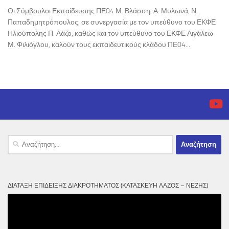
Οι Σύμβουλοι Εκπαίδευσης ΠΕ04 Μ. Βλάσση, Α. Μυλωνά, Ν.
Παπαδημητρόπουλος, σε συνεργασία με τον υπεύθυνο του ΕΚΦΕ
Ηλιούπολης Π. Λάζο, καθώς και τον υπεύθυνο του ΕΚΦΕ Αιγάλεω
Μ. Φιλιόγλου, καλούν τους εκπαιδευτικούς κλάδου ΠΕ04...
Αναζήτηση
για:
ΔΙΆΤΑΞΗ ΕΠΊΔΕΙΞΗΣ ΔΙΑΚΡΟΤΉΜΑΤΟΣ (ΚΑΤΑΣΚΕΥΉ ΛΆΖΟΣ – ΝΈΖΗΣ)
Πρόγραμμα
Αναπαραγωγής
Βίντεο