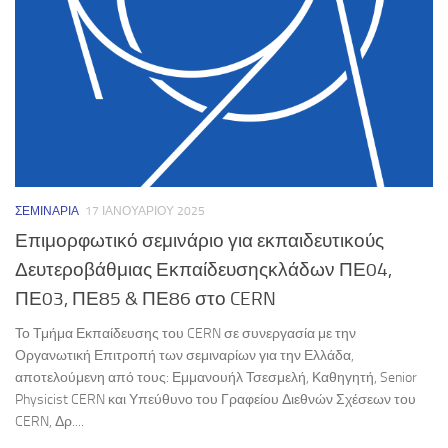
ΣΕΜΙΝΆΡΙΑ
17 ΙΑΝΟΥΑΡΊΟΥ 2025
Επιμορφωτικό σεμινάριο για εκπαιδευτικούς
Δευτεροβάθμιας Εκπαίδευσηςκλάδων ΠΕ04,
ΠΕ03, ΠΕ85 & ΠΕ86 στο CERN
Το Τμήμα Εκπαίδευσης του CERN σε συνεργασία με την
Οργανωτική Επιτροπή των σεμιναρίων για την Ελλάδα,
αποτελούμενη από τους: Εμμανουήλ Τσεσμελή, Καθηγητή, Senior
Physicist CERN και Υπεύθυνο του Γραφείου Διεθνών Σχέσεων του
CERN, Δρ....