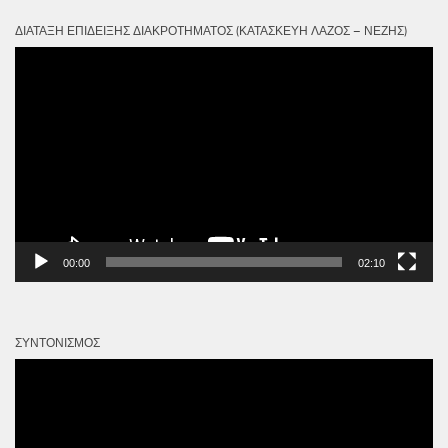
ΔΙΆΤΑΞΗ ΕΠΊΔΕΙΞΗΣ ΔΙΑΚΡΟΤΉΜΑΤΟΣ (ΚΑΤΑΣΚΕΥΉ ΛΆΖΟΣ – ΝΈΖΗΣ)
Πρόγραμμα
Αναπαραγωγής
Βίντεο
00:00
02:10
ΣΥΝΤΟΝΙΣΜΌΣ
Πρόγραμμα
Αναπαραγωγής
Βίντεο