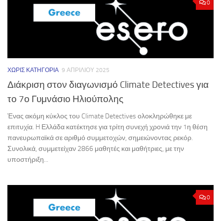
0
ΧΩΡΊΣ ΚΑΤΗΓΟΡΊΑ
9 ΑΠΡΙΛΊΟΥ 2025
Διάκριση στον διαγωνισμό Climate Detectives για
το 7ο Γυμνάσιο Ηλιούπολης
Ένας ακόμη κύκλος του Climate Detectives ολοκληρώθηκε με
επιτυχία. H Ελλάδα κατέκτησε για τρίτη συνεχή χρονιά την 1η θέση
πανευρωπαϊκά σε αριθμό συμμετοχών, σημειώνοντας ρεκόρ.
Συνολικά, συμμετείχαν 2866 μαθητές και μαθήτριες, με την
υποστήριξη...
0