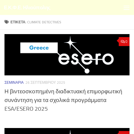
Ε.Κ.Φ.Ε. Ηλιούπολης
Skip to content
ΕΤΙΚΈΤΑ:
CLIMATE DETECTIVES
0
ΣΕΜΙΝΆΡΙΑ
26 ΣΕΠΤΕΜΒΡΊΟΥ 2025
Η βιντεοσκοπημένη διαδικτυακή επιμορφωτική
συνάντηση για τα σχολικά προγράμματα
ESA/ESERO 2025