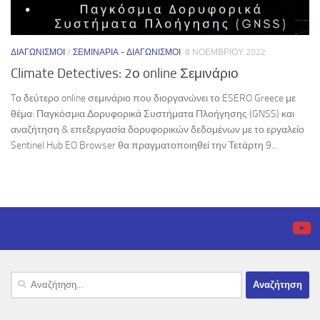
ΔΙΑΓΩΝΙΣΜΟΊ
/
ΣΕΜΙΝΆΡΙΑ - ΔΙΑΓΩΝΙΣΜΟΊ
8 ΝΟΕΜΒΡΊΟΥ 2022
Climate Detectives: 2ο online Σεμινάριο
Tο δεύτερο online σεμινάριο που διοργανώνει το ESERO Greece με
θέμα: Παγκόσμια Δορυφορικά Συστήματα Πλοήγησης (GNSS) και
αναζήτηση & επεξεργασία δορυφορικών δεδομένων με το εργαλείο
Sentinel Hub EO Browser θα πραγματοποιηθεί την Τετάρτη 9...
Αναζήτηση
για: