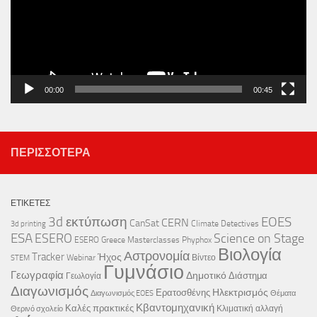
00:00
00:45
ΠΕΡΙΣΣΌΤΕΡΑ
ΕΤΙΚΈΤΕΣ
3d εκτύπωση
EOES
CERN
CanSat
Climate Detectives
3d printing
ESA
ESERO
Science on Stage
ESERO Greece
Masterclasses
Phyphox
Βιολογία
Αστρονομία
Tracker
Ήχος
Webinar
Βίντεο
STEM
Γυμνάσιο
Γεωγραφία
Δημοτικό
Διάστημα
Γεωλογία
Διαγωνισμός
Ηλεκτρισμός
Ερατοσθένης
Διαγωνισμός EOES
Θέματα
Κβαντομηχανική
Καλές πρακτικές
Κλιματική αλλαγή
Θερινό σχολείο