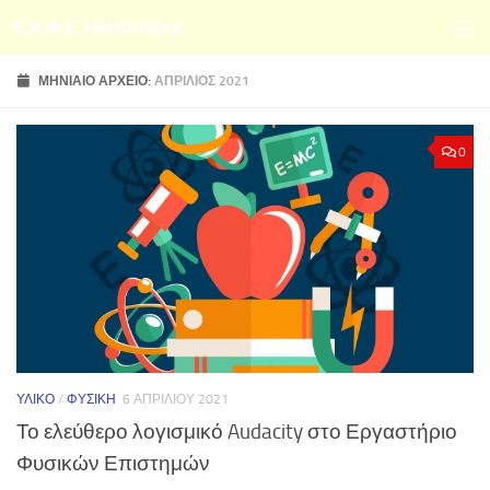
Ε.Κ.Φ.Ε. Ηλιούπολης
Skip to content
ΜΗΝΙΑΊΟ ΑΡΧΕΊΟ:
ΑΠΡΊΛΙΟΣ 2021
0
ΥΛΙΚΌ
/
ΦΥΣΙΚΉ
6 ΑΠΡΙΛΊΟΥ 2021
Το ελεύθερο λογισμικό Audacity στο Εργαστήριο
Φυσικών Επιστημών