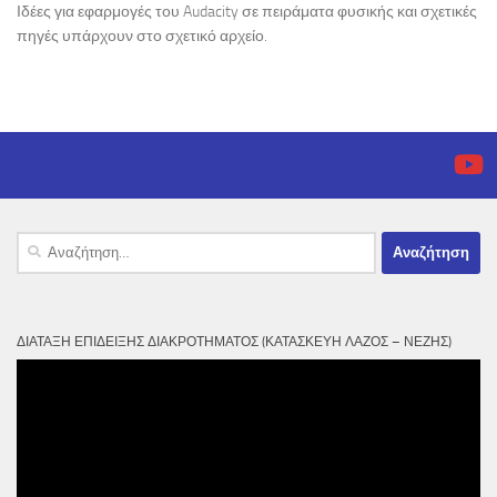
Ιδέες για εφαρμογές του Audacity σε πειράματα φυσικής και σχετικές
πηγές υπάρχουν στο σχετικό αρχείο.
Αναζήτηση
για:
ΔΙΆΤΑΞΗ ΕΠΊΔΕΙΞΗΣ ΔΙΑΚΡΟΤΉΜΑΤΟΣ (ΚΑΤΑΣΚΕΥΉ ΛΆΖΟΣ – ΝΈΖΗΣ)
Πρόγραμμα
Αναπαραγωγής
Βίντεο