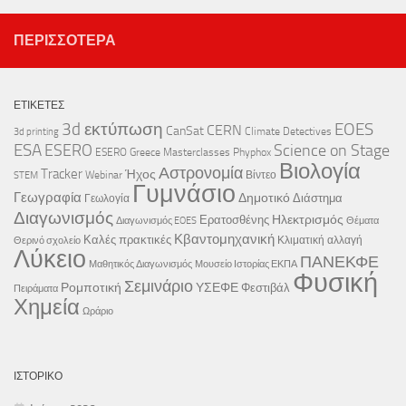
ΠΕΡΙΣΣΌΤΕΡΑ
ΕΤΙΚΈΤΕΣ
3d εκτύπωση
EOES
CERN
CanSat
Climate Detectives
3d printing
ESA
ESERO
Science on Stage
ESERO Greece
Masterclasses
Phyphox
Βιολογία
Αστρονομία
Tracker
Ήχος
Webinar
Βίντεο
STEM
Γυμνάσιο
Γεωγραφία
Δημοτικό
Διάστημα
Γεωλογία
Διαγωνισμός
Ηλεκτρισμός
Ερατοσθένης
Διαγωνισμός EOES
Θέματα
Κβαντομηχανική
Καλές πρακτικές
Κλιματική αλλαγή
Θερινό σχολείο
Λύκειο
ΠΑΝΕΚΦΕ
Μαθητικός Διαγωνισμός
Μουσείο Ιστορίας ΕΚΠΑ
Φυσική
Σεμινάριο
Ρομποτική
ΥΣΕΦΕ
Φεστιβάλ
Πειράματα
Χημεία
Ωράριο
ΙΣΤΟΡΙΚΌ