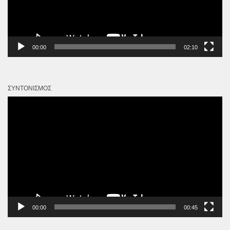
00:00
02:10
ΣΥΝΤΟΝΙΣΜΌΣ
Πρόγραμμα
Αναπαραγωγής
Βίντεο
00:00
00:45