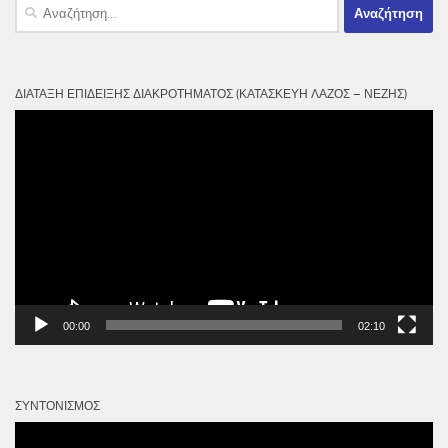
Αναζήτηση
για:
ΔΙΆΤΑΞΗ ΕΠΊΔΕΙΞΗΣ ΔΙΑΚΡΟΤΉΜΑΤΟΣ (ΚΑΤΑΣΚΕΥΉ ΛΆΖΟΣ – ΝΈΖΗΣ)
Πρόγραμμα
Αναπαραγωγής
Βίντεο
00:00
02:10
ΣΥΝΤΟΝΙΣΜΌΣ
Πρόγραμμα