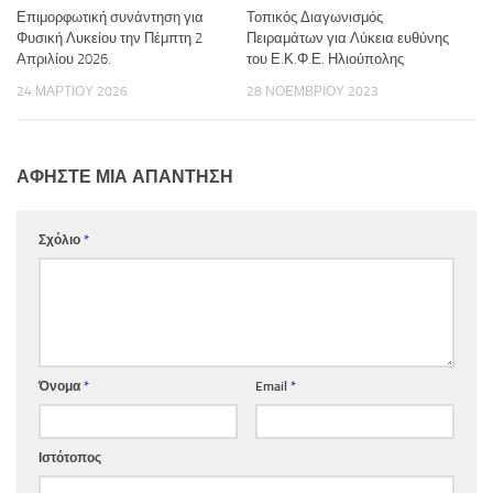
Επιμορφωτική συνάντηση για
Τοπικός Διαγωνισμός
Φυσική Λυκείου την Πέμπτη 2
Πειραμάτων για Λύκεια ευθύνης
Απριλίου 2026.
του Ε.Κ.Φ.Ε. Ηλιούπολης
24 ΜΑΡΤΊΟΥ 2026
28 ΝΟΕΜΒΡΊΟΥ 2023
ΑΦΉΣΤΕ ΜΙΑ ΑΠΆΝΤΗΣΗ
Σχόλιο
*
Όνομα
*
Email
*
Ιστότοπος