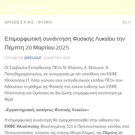
Ε.Κ.Φ.Ε. Ηλιούπολης
Skip to content
ΔΡΆΣΕΙΣ Ε.Κ.Φ.Ε.
/
ΦΥΣΙΚΉ
0
Επιμορφωτική συνάντηση Φυσικής Λυκείου την
Πέμπτη 20 Μαρτίου 2025
ΣΥΝΤΆΚΤΗΣ
EKFEILIOUP
·
14 ΜΑΡΤΊΟΥ 2025
Οι Σύμβουλοι Εκπαίδευσης ΠΕ04 Μ. Βλάσση, Α. Μυλωνά, Ν.
Παπαδημητρόπουλος, σε συνεργασία με τον υπεύθυνο του ΕΚΦΕ
Ηλιούπολης Π. Λάζο, καλούν τους εκπαιδευτικούς κλάδου ΠΕ04 που
διδάσκουν το μάθημα της Φυσικής στα λύκεια ευθύνης των ΕΚΦΕ
Ηλιούπολης και Ομόνοιας σε δια ζώσης επιμορφωτική συνάντηση με
θέμα:
«Εργαστηριακές ασκήσεις Φυσικής Λυκείου»
Η επιμορφωτική συνάντηση θα πραγματοποιηθεί στην αίθουσα του
ΕΚΦΕ Ηλιούπολης
(Βουλιαγμένης 525 & Παπαναστασίου, είσοδος από
Παπαναστασίου, πλησίον της στάσης Μετρό Άλιμος), την
Πέμπτη 20