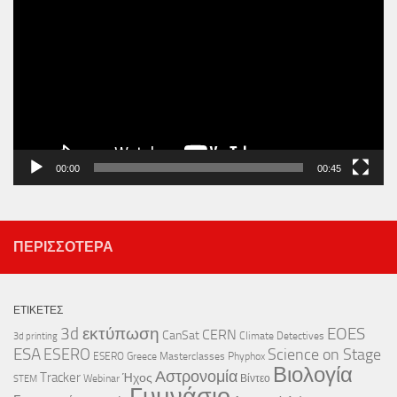
Αναπαραγωγής
Βίντεο
00:00
00:45
ΠΕΡΙΣΣΌΤΕΡΑ
ΕΤΙΚΈΤΕΣ
3d εκτύπωση
EOES
CERN
CanSat
Climate Detectives
3d printing
ESA
ESERO
Science on Stage
ESERO Greece
Masterclasses
Phyphox
Βιολογία
Αστρονομία
Tracker
Ήχος
Webinar
Βίντεο
STEM