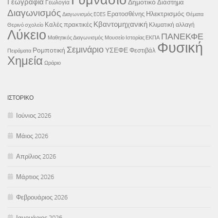
Γυμνάσιο
Γεωγραφία
Δημοτικό
Διάστημα
Γεωλογία
Διαγωνισμός
Ηλεκτρισμός
Ερατοσθένης
Διαγωνισμός EOES
Θέματα
Κβαντομηχανική
Καλές πρακτικές
Κλιματική αλλαγή
Θερινό σχολείο
Λύκειο
ΠΑΝΕΚΦΕ
Μαθητικός Διαγωνισμός
Μουσείο Ιστορίας ΕΚΠΑ
Φυσική
Σεμινάριο
Ρομποτική
ΥΣΕΦΕ
Φεστιβάλ
Πειράματα
Χημεία
Ωράριο
ΙΣΤΟΡΙΚΌ
Ιούνιος 2026
Μάιος 2026
Απρίλιος 2026
Μάρτιος 2026
Φεβρουάριος 2026
Ιανουάριος 2026