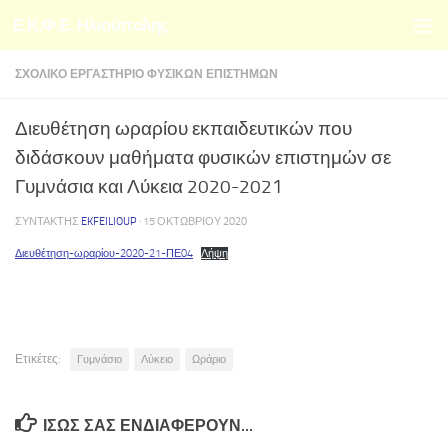
Ε.Κ.Φ.Ε. Ηλιούπολης
Skip to content
ΣΧΟΛΙΚΌ ΕΡΓΑΣΤΉΡΙΟ ΦΥΣΙΚΏΝ ΕΠΙΣΤΗΜΏΝ
Διευθέτηση ωραρίου εκπαιδευτικών που
διδάσκουν μαθήματα φυσικών επιστημών σε
Γυμνάσια και Λύκεια 2020-2021
ΣΥΝΤΆΚΤΗΣ
EKFEILIOUP
·
15 ΟΚΤΩΒΡΊΟΥ 2020
Διευθέτηση-ωραρίου-2020-21-ΠΕ04
Λήψη
Ετικέτες:
Γυμνάσιο
Λύκειο
Ωράριο
ΊΣΩΣ ΣΑΣ ΕΝΔΙΑΦΈΡΟΥΝ…