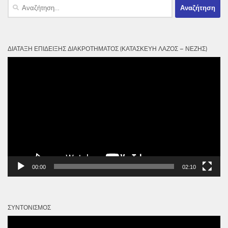
Αναζήτηση
για:
ΔΙΆΤΑΞΗ ΕΠΊΔΕΙΞΗΣ ΔΙΑΚΡΟΤΉΜΑΤΟΣ (ΚΑΤΑΣΚΕΥΉ ΛΆΖΟΣ – ΝΈΖΗΣ)
Πρόγραμμα
Αναπαραγωγής
Βίντεο
00:00
02:10
ΣΥΝΤΟΝΙΣΜΌΣ
Πρόγραμμα