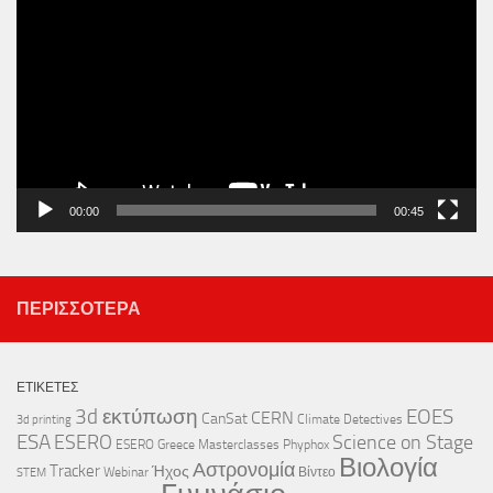
Αναπαραγωγής
Βίντεο
00:00
00:45
ΠΕΡΙΣΣΌΤΕΡΑ
ΕΤΙΚΈΤΕΣ
3d εκτύπωση
EOES
CERN
CanSat
Climate Detectives
3d printing
ESA
ESERO
Science on Stage
ESERO Greece
Masterclasses
Phyphox
Βιολογία
Αστρονομία
Tracker
Ήχος
Webinar
Βίντεο
STEM