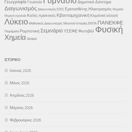
Γυμνάσιο
Γεωγραφία
Δημοτικό
Διάστημα
Γεωλογία
Διαγωνισμός
Ηλεκτρισμός
Ερατοσθένης
Διαγωνισμός EOES
Θέματα
Κβαντομηχανική
Καλές πρακτικές
Κλιματική αλλαγή
Θερινό σχολείο
Λύκειο
ΠΑΝΕΚΦΕ
Μαθητικός Διαγωνισμός
Μουσείο Ιστορίας ΕΚΠΑ
Φυσική
Σεμινάριο
Ρομποτική
ΥΣΕΦΕ
Φεστιβάλ
Πειράματα
Χημεία
Ωράριο
ΙΣΤΟΡΙΚΌ
Ιούνιος 2026
Μάιος 2026
Απρίλιος 2026
Μάρτιος 2026
Φεβρουάριος 2026