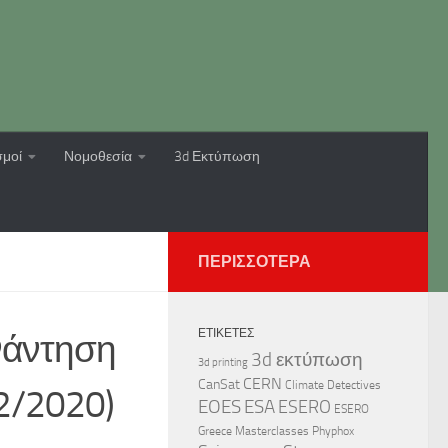
σμοί
Νομοθεσία
3d Εκτύπωση
ΠΕΡΙΣΣΌΤΕΡΑ
ΕΤΙΚΈΤΕΣ
νάντηση
3d εκτύπωση
3d printing
CERN
CanSat
Climate Detectives
2/2020)
EOES
ESA
ESERO
ESERO
Greece
Masterclasses
Phyphox