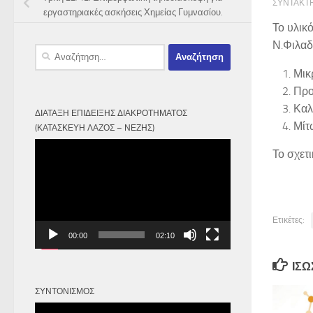
ΣΥΝΤΆΚΤ
εργαστηριακές ασκήσεις Χημείας Γυμνασίου.
Το υλικ
Ν.Φιλαδέ
Αναζήτηση
για:
Μικ
Προ
Καλ
ΔΙΆΤΑΞΗ ΕΠΊΔΕΙΞΗΣ ΔΙΑΚΡΟΤΉΜΑΤΟΣ
Μίτ
(ΚΑΤΑΣΚΕΥΉ ΛΆΖΟΣ – ΝΈΖΗΣ)
Πρόγραμμα
Το σχετι
Αναπαραγωγής
Βίντεο
Ετικέτες:
00:00
02:10
ΊΣΩ
ΣΥΝΤΟΝΙΣΜΌΣ
Πρόγραμμα