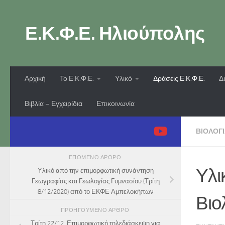
Skip to content
Ε.Κ.Φ.Ε. Ηλιούπολης
Αρχική
Το Ε.Κ.Φ.Ε.
Υλικό
Δράσεις Ε.Κ.Φ.Ε.
Δ
Βιβλία – Εγχειρίδια
Επικοινωνία
ΒΙΟΛΟΓ
ΕΠΌΜΕΝΟ ΆΡΘΡΟ
Υλι
Υλικό από την επιμορφωτική συνάντηση
Γεωγραφίας και Γεωλογίας Γυμνασίου (Τρίτη
8/12/2020) από το ΕΚΦΕ Αμπελοκήπων
Βιο
ΠΡΟΗΓΟΎΜΕΝΟ ΆΡΘΡΟ
Τρίτη 22/12. Επιμορφωτική τηλεδιάσκεψη για