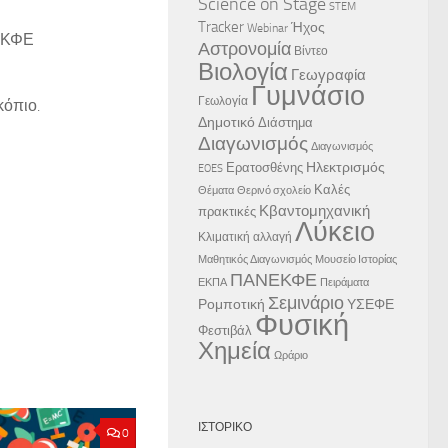
Science on Stage
STEM
Tracker
Ήχος
Webinar
 ΕΚΦΕ
Αστρονομία
Βίντεο
Βιολογία
Γεωγραφία
Γυμνάσιο
Γεωλογία
κόπιο.
Δημοτικό
Διάστημα
Διαγωνισμός
Διαγωνισμός
Ηλεκτρισμός
Ερατοσθένης
EOES
Καλές
Θέματα
Θερινό σχολείο
Κβαντομηχανική
πρακτικές
Λύκειο
Κλιματική αλλαγή
Μαθητικός Διαγωνισμός
Μουσείο Ιστορίας
ΠΑΝΕΚΦΕ
ΕΚΠΑ
Πειράματα
Σεμινάριο
Ρομποτική
ΥΣΕΦΕ
Φυσική
Φεστιβάλ
Χημεία
Ωράριο
ΙΣΤΟΡΙΚΌ
0