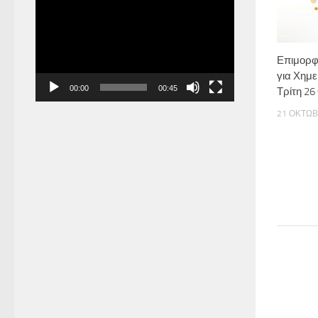
Αναπαραγωγής
Βίντεο
Επιμορφ
για Χημε
00:00
00:45
Τρίτη 2
21 ΟΚΤΩΒ