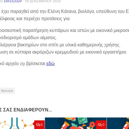
ΗΣ
EKFEILIOUP
·
18 ΔΕΚΕΜΒΡΊΟΥ 2020
ό έχει παραχθεί από την Ελένη Κάτανα, βιολόγο, υπεύθυνη του
λφειας και περιέχει προτάσεις για:
ροσκοπική παρατήρηση κυττάρων και ιστών με εικονικό μικροσ
σδιορισμό ομάδων αίματος.
λιέργεια βακτηρίων στο σπίτι με υλικά καθημερινής χρήσης.
ωση σε κύτταρα ακρόριζων κρεμμυδιού με εικονικό εργαστήριο.
κό αρχείο zip βρίσκεται
εδώ
.
Βιολογία
Σ ΣΑΣ ΕΝΔΙΑΦΈΡΟΥΝ…
0
0