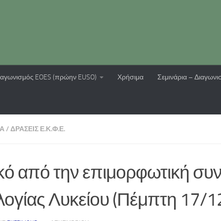
ιαγωνισμός EOES (πρώην EUSO)
Χρήσιμα
Σεμινάρια – Διαγωνι
ΊΑ
/
ΔΡΆΣΕΙΣ Ε.Κ.Φ.Ε.
κό από την επιμορφωτική συ
λογίας Λυκείου (Πέμπτη 17/1