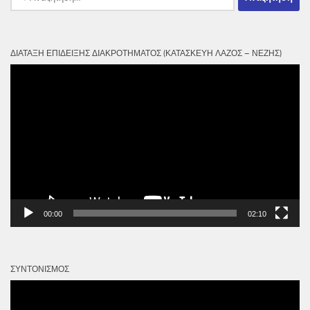
για:
ΔΙΆΤΑΞΗ ΕΠΊΔΕΙΞΗΣ ΔΙΑΚΡΟΤΉΜΑΤΟΣ (ΚΑΤΑΣΚΕΥΉ ΛΆΖΟΣ – ΝΈΖΗΣ)
Πρόγραμμα
Αναπαραγωγής
Βίντεο
00:00
02:10
ΣΥΝΤΟΝΙΣΜΌΣ
Πρόγραμμα
Αναπαραγωγής