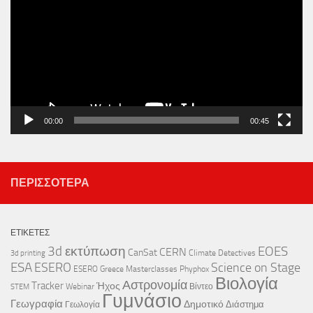
Βίντεο
00:00
00:45
ΠΕΡΙΣΣΌΤΕΡΑ
ΕΤΙΚΈΤΕΣ
3d εκτύπωση
EOES
CERN
CanSat
Climate Detectives
3d printing
ESA
ESERO
Science on Stage
ESERO Greece
Masterclasses
Phyphox
Βιολογία
Αστρονομία
Tracker
Ήχος
Webinar
Βίντεο
STEM
Γυμνάσιο
Γεωγραφία
Δημοτικό
Διάστημα
Γεωλογία