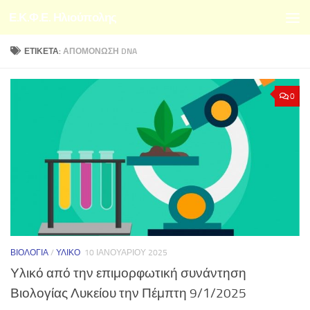
Ε.Κ.Φ.Ε. Ηλιούπολης
Skip to content
ΕΤΙΚΈΤΑ:
ΑΠΟΜΌΝΩΣΗ DNA
0
ΒΙΟΛΟΓΊΑ
/
ΥΛΙΚΌ
10 ΙΑΝΟΥΑΡΊΟΥ 2025
Υλικό από την επιμορφωτική συνάντηση
Βιολογίας Λυκείου την Πέμπτη 9/1/2025