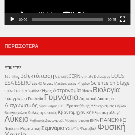
00:00
00:45
ΠΕΡΙΣΣΌΤΕΡΑ
ΕΤΙΚΈΤΕΣ
3d εκτύπωση
EOES
CERN
CanSat
Climate Detectives
3d printing
ESA
ESERO
Science on Stage
ESERO Greece
Masterclasses
Phyphox
Βιολογία
Αστρονομία
Tracker
Ήχος
Webinar
Βίντεο
STEM
Γυμνάσιο
Γεωγραφία
Δημοτικό
Διάστημα
Γεωλογία
Διαγωνισμός
Ηλεκτρισμός
Ερατοσθένης
Διαγωνισμός EOES
Θέματα
Κβαντομηχανική
Καλές πρακτικές
Κλιματική αλλαγή
Θερινό σχολείο
Λύκειο
ΠΑΝΕΚΦΕ
Μαθητικός Διαγωνισμός
Μουσείο Ιστορίας ΕΚΠΑ
Φυσική
Σεμινάριο
Ρομποτική
ΥΣΕΦΕ
Φεστιβάλ
Πειράματα
Χημεία