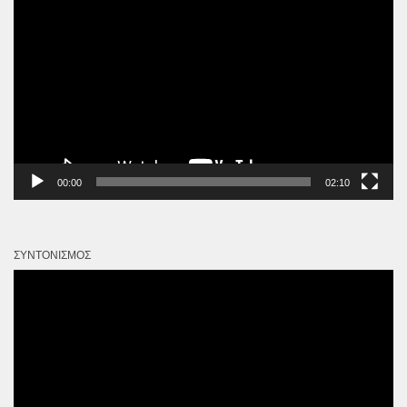
Αναπαραγωγής
Βίντεο
00:00
02:10
ΣΥΝΤΟΝΙΣΜΌΣ
Πρόγραμμα
Αναπαραγωγής
Βίντεο