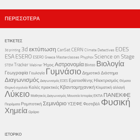
ΠΕΡΙΣΣΌΤΕΡΑ
ΕΤΙΚΈΤΕΣ
3d εκτύπωση
EOES
CERN
CanSat
Climate Detectives
3d printing
ESA
ESERO
Science on Stage
ESERO Greece
Masterclasses
Phyphox
Βιολογία
Αστρονομία
Tracker
Ήχος
Webinar
Βίντεο
STEM
Γυμνάσιο
Γεωγραφία
Δημοτικό
Διάστημα
Γεωλογία
Διαγωνισμός
Ηλεκτρισμός
Ερατοσθένης
Διαγωνισμός EOES
Θέματα
Κβαντομηχανική
Καλές πρακτικές
Κλιματική αλλαγή
Θερινό σχολείο
Λύκειο
ΠΑΝΕΚΦΕ
Μαθητικός Διαγωνισμός
Μουσείο Ιστορίας ΕΚΠΑ
Φυσική
Σεμινάριο
Ρομποτική
ΥΣΕΦΕ
Φεστιβάλ
Πειράματα
Χημεία
Ωράριο
ΙΣΤΟΡΙΚΌ