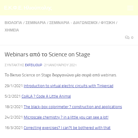
Ε.Κ.Φ.Ε. Ηλιούπολης
Skip to content
ΒΙΟΛΟΓΊΑ
/
ΣΕΜΙΝΆΡΙΑ
/
ΣΕΜΙΝΆΡΙΑ - ΔΙΑΓΩΝΙΣΜΟΊ
/
ΦΥΣΙΚΉ
/
ΧΗΜΕΊΑ
0
Webinars από το Science on Stage
ΣΥΝΤΆΚΤΗΣ
EKFEILIOUP
·
27 ΙΑΝΟΥΑΡΊΟΥ 2021
Το δίκτυο Science on Stage διοργανώνει μία σειρά από webinars.
29/1/2021
Introduction to virtual electric circuits with Tinkercad
5/2/2021
CoALA ? Code A Little Animal
18/2/2021
The black-box colorimeter ? construction and applications
24/2/2021
Microscale chemistry ? in a little you can see a lot!
16/3/2021
Correcting exercises? I can?t be bothered with that