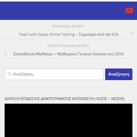
ΕΠΌΜΕΝΟ ΆΡΘΡΟ
Teach with Space Online Training – Σεμινάριο από την ESA
ΠΡΟΗΓΟΎΜΕΝΟ ΆΡΘΡΟ
Εκπαίδευση Μαθητών – Μαθητριών Γενικού Λυκείου στο CERN
Αναζήτηση
για:
ΔΙΆΤΑΞΗ ΕΠΊΔΕΙΞΗΣ ΔΙΑΚΡΟΤΉΜΑΤΟΣ (ΚΑΤΑΣΚΕΥΉ ΛΆΖΟΣ – ΝΈΖΗΣ)
Πρόγραμμα
Αναπαραγωγής
Βίντεο