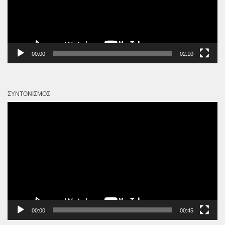
00:00
02:10
ΣΥΝΤΟΝΙΣΜΌΣ
Πρόγραμμα
Αναπαραγωγής
Βίντεο
00:00
00:45