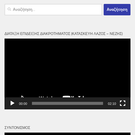
Αναζήτηση
για:
ΔΙΆΤΑΞΗ ΕΠΊΔΕΙΞΗΣ ΔΙΑΚΡΟΤΉΜΑΤΟΣ (ΚΑΤΑΣΚΕΥΉ ΛΆΖΟΣ – ΝΈΖΗΣ)
Πρόγραμμα
Αναπαραγωγής
Βίντεο
00:00
02:10
ΣΥΝΤΟΝΙΣΜΌΣ