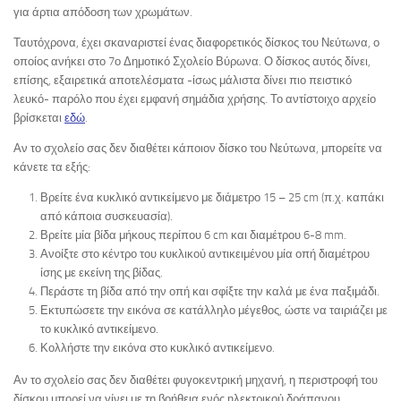
για άρτια απόδοση των χρωμάτων.
Ταυτόχρονα, έχει σκαναριστεί ένας διαφορετικός δίσκος του Νεύτωνα, ο
οποίος ανήκει στο 7ο Δημοτικό Σχολείο Βύρωνα. Ο δίσκος αυτός δίνει,
επίσης, εξαιρετικά αποτελέσματα -ίσως μάλιστα δίνει πιο πειστικό
λευκό- παρόλο που έχει εμφανή σημάδια χρήσης. Το αντίστοιχο αρχείο
βρίσκεται
εδώ
.
Αν το σχολείο σας δεν διαθέτει κάποιον δίσκο του Νεύτωνα, μπορείτε να
κάνετε τα εξής:
Βρείτε ένα κυκλικό αντικείμενο με διάμετρο 15 – 25 cm (π.χ. καπάκι
από κάποια συσκευασία).
Βρείτε μία βίδα μήκους περίπου 6 cm και διαμέτρου 6-8 mm.
Ανοίξτε στο κέντρο του κυκλικού αντικειμένου μία οπή διαμέτρου
ίσης με εκείνη της βίδας.
Περάστε τη βίδα από την οπή και σφίξτε την καλά με ένα παξιμάδι.
Εκτυπώσετε την εικόνα σε κατάλληλο μέγεθος, ώστε να ταιριάζει με
το κυκλικό αντικείμενο.
Κολλήστε την εικόνα στο κυκλικό αντικείμενο.
Αν το σχολείο σας δεν διαθέτει φυγοκεντρική μηχανή, η περιστροφή του
δίσκου μπορεί να γίνει με τη βοήθεια ενός ηλεκτρικού δράπανου.