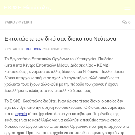
Ε.Κ.Φ.Ε. Ηλιούπολης
Skip to content
ΥΛΙΚΌ
/
ΦΥΣΙΚΉ
0
Εκτυπώστε τον δικό σας δίσκο του Νεύτωνα
ΣΥΝΤΆΚΤΗΣ
EKFEILIOUP
·
23 ΑΠΡΙΛΊΟΥ 2022
Το Εργοστάσιο Εποπτικών Οργάνων του Υπουργείου Παιδείας
(μετέπειτα Κέντρο Εποπτικών Μέσων Διδασκαλίας – ΚΕΜΔ)
κατασκεύαζε, ανάμεσα σε άλλα, δίσκους του Νεύτωνα. Πολλοί τέτοιοι
δίσκοι υπάρχουν ακόμα σε σχολικά εργαστήρια, αλλά συνήθως τα
χρώματά τους έχουν αλλοιωθεί με την πάροδο του χρόνου ή έχουν
ξεκολλήσει εντελώς από τον μεταλλικό δίσκο τους.
Το ΕΚΦΕ Ηλιούπολης διαθέτει έναν άριστο τέτοιο δίσκο, ο οποίος δεν
είχε καν βγει από την αρχική του συσκευασία. Ο δίσκος σκαναρίστηκε
και τo
αρχείο
τύπου jpg είναι έτοιμο για κατέβασμα. Το μέγεθος της
εικόνας είναι το κατάλληλο για να κολληθεί απευθείας πάνω στους
δίσκους του Εργοστασίου Εποπτικών Οργάνων, που ήδη υπάρχουν στα
εργαστήρια. Προτείνεται το αρχείο να εκτυπωθεί σε φωτογραφικό χαρτί