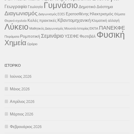
Γυμνάσιο
Γεωγραφία
Δημοτικό
Διάστημα
Γεωλογία
Διαγωνισμός
Ηλεκτρισμός
Ερατοσθένης
Διαγωνισμός EOES
Θέματα
Κβαντομηχανική
Καλές πρακτικές
Κλιματική αλλαγή
Θερινό σχολείο
Λύκειο
ΠΑΝΕΚΦΕ
Μαθητικός Διαγωνισμός
Μουσείο Ιστορίας ΕΚΠΑ
Φυσική
Σεμινάριο
Ρομποτική
ΥΣΕΦΕ
Φεστιβάλ
Πειράματα
Χημεία
Ωράριο
ΙΣΤΟΡΙΚΌ
Ιούνιος 2026
Μάιος 2026
Απρίλιος 2026
Μάρτιος 2026
Φεβρουάριος 2026