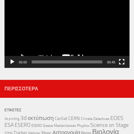
Πρόγραμμα
Αναπαραγωγής
Βίντεο
00:00
00:45
ΠΕΡΙΣΣΌΤΕΡΑ
ΕΤΙΚΈΤΕΣ
3d εκτύπωση
EOES
CERN
CanSat
Climate Detectives
3d printing
ESA
ESERO
Science on Stage
ESERO Greece
Masterclasses
Phyphox
Βιολογία
Αστρονομία
Tracker
Ήχος
Webinar
Βίντεο
STEM